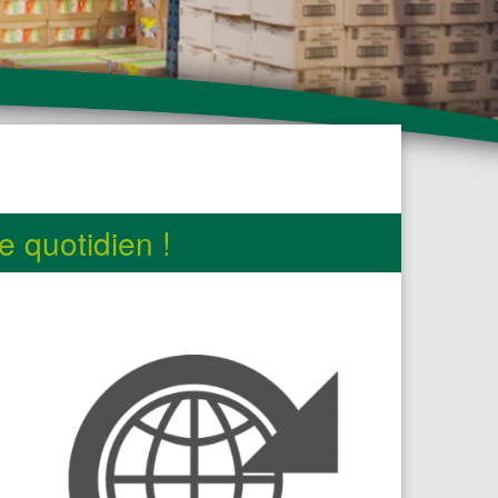
e quotidien !
Fabricant de
 ou
produits finis
Industriel