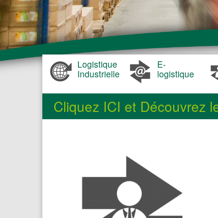
Logistique
E-
Industrielle
logistique
Cliquez ICI et Découvrez le
VOUS ETES :
Editeur de
magazines ou de
revues
Editeur de livre