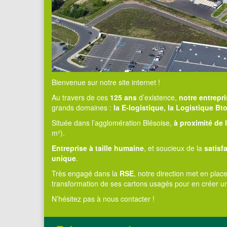
Bienvenue sur notre site internet !
Au travers de ces
125 ans
d’existence,
notre entrepri
grands domaines :
la E-logistique, la Logistique Bto
Située dans l’agglomération Blésoise,
à proximité de 
m²).
Entreprise à taille humaine
, et soucieux de la
satisf
unique
.
Très engagé dans la
RSE
, notre direction met en pla
transformation de ses cartons usagés pour en créer 
N’hésitez pas à nous contacter !