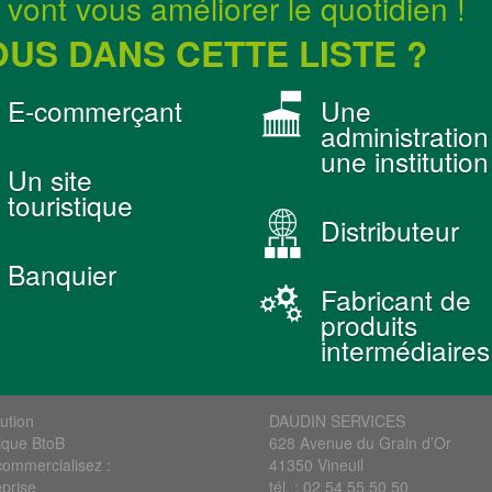
vont vous améliorer le quotidien !
US DANS CETTE LISTE ?
E-commerçant
Une
administration
une institution
Un site
touristique
Distributeur
Banquier
Fabricant de
produits
intermédiaires
bution
DAUDIN SERVICES
ique BtoB
628 Avenue du Grain d’Or
commercialisez :
41350 Vineuil
eprise
tél. : 02 54 55 50 50