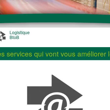
Logistique
BtoB
s services qui vont vous améliorer l
E-commerçant
Une
administration
une institution
Un site
touristique
Distributeur