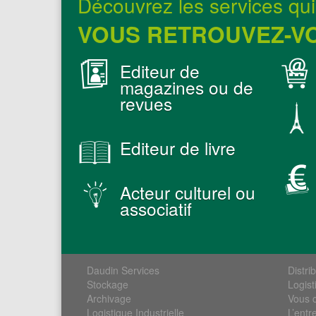
Découvrez les services qui 
VOUS RETROUVEZ-VO
Editeur de
magazines ou de
revues
Editeur de livre
Acteur culturel ou
associatif
Daudin Services
Distri
Stockage
Logist
Archivage
Vous 
Logistique Industrielle
L’entr