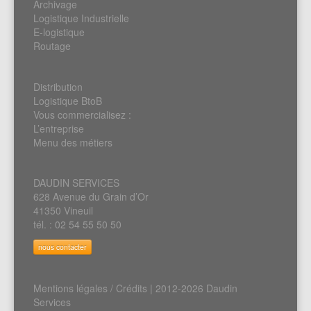
Archivage
Logistique Industrielle
E-logistique
Routage
Distribution
Logistique BtoB
Vous commercialisez :
L’entreprise
Menu des métiers
DAUDIN SERVICES
628 Avenue du Grain d’Or
41350 Vineuil
tél. : 02 54 55 50 50
nous contacter
Mentions légales / Crédits
| 2012-2026 Daudin
Services