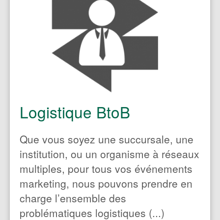
Fabricant de produits
intermédiaires
Fabricant de produits finis
Logistique BtoB
Industriel
Que vous soyez une succursale, une
Entreprise de services ou
institution, ou un organisme à réseaux
multiples, pour tous vos événements
Travailleur indépendant
marketing, nous pouvons prendre en
charge l’ensemble des
problématiques logistiques (...)