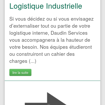
Logistique Industrielle
E-commerçant
Si vous décidez ou si vous envisagez
d’externaliser tout ou partie de votre
Un site touristique
logistique interne, Daudin Services
vous accompagnera à la hauteur de
Banquier
votre besoin. Nos équipes étudieront
ou construiront un cahier des
charges (...)
Une administration ou une
lire la suite
institution
Distributeur