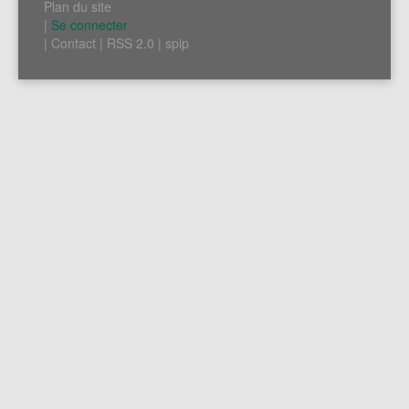
Plan du site
|
Se connecter
|
Contact
|
RSS 2.0
|
spip